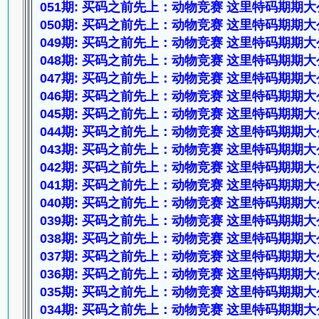
051期: 买码之前先上：动物竞赛 这里特码期期
050期: 买码之前先上：动物竞赛 这里特码期期
049期: 买码之前先上：动物竞赛 这里特码期期
048期: 买码之前先上：动物竞赛 这里特码期期
047期: 买码之前先上：动物竞赛 这里特码期期
046期: 买码之前先上：动物竞赛 这里特码期期
045期: 买码之前先上：动物竞赛 这里特码期期
044期: 买码之前先上：动物竞赛 这里特码期期
043期: 买码之前先上：动物竞赛 这里特码期期
042期: 买码之前先上：动物竞赛 这里特码期期
041期: 买码之前先上：动物竞赛 这里特码期期
040期: 买码之前先上：动物竞赛 这里特码期期
039期: 买码之前先上：动物竞赛 这里特码期期
038期: 买码之前先上：动物竞赛 这里特码期期
037期: 买码之前先上：动物竞赛 这里特码期期
036期: 买码之前先上：动物竞赛 这里特码期期
035期: 买码之前先上：动物竞赛 这里特码期期
034期: 买码之前先上：动物竞赛 这里特码期期