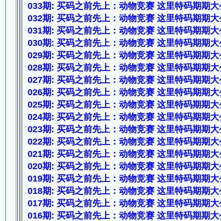
033期: 买码之前先上：动物竞赛 这里特码期期
032期: 买码之前先上：动物竞赛 这里特码期期
031期: 买码之前先上：动物竞赛 这里特码期期
030期: 买码之前先上：动物竞赛 这里特码期期
029期: 买码之前先上：动物竞赛 这里特码期期
028期: 买码之前先上：动物竞赛 这里特码期期
027期: 买码之前先上：动物竞赛 这里特码期期
026期: 买码之前先上：动物竞赛 这里特码期期
025期: 买码之前先上：动物竞赛 这里特码期期
024期: 买码之前先上：动物竞赛 这里特码期期
023期: 买码之前先上：动物竞赛 这里特码期期
022期: 买码之前先上：动物竞赛 这里特码期期
021期: 买码之前先上：动物竞赛 这里特码期期
020期: 买码之前先上：动物竞赛 这里特码期期
019期: 买码之前先上：动物竞赛 这里特码期期
018期: 买码之前先上：动物竞赛 这里特码期期
017期: 买码之前先上：动物竞赛 这里特码期期
016期: 买码之前先上：动物竞赛 这里特码期期