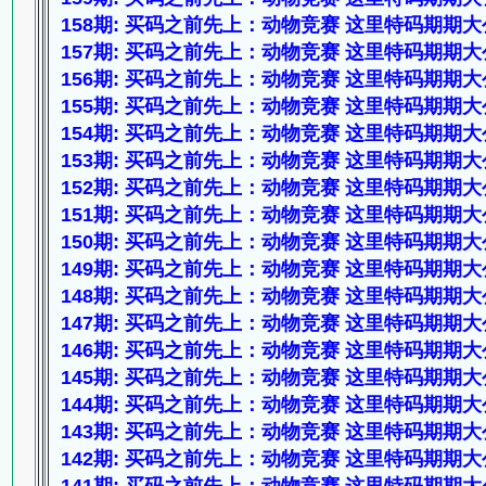
158期: 买码之前先上：动物竞赛 这里特码期期
157期: 买码之前先上：动物竞赛 这里特码期期
156期: 买码之前先上：动物竞赛 这里特码期期
155期: 买码之前先上：动物竞赛 这里特码期期
154期: 买码之前先上：动物竞赛 这里特码期期
153期: 买码之前先上：动物竞赛 这里特码期期
152期: 买码之前先上：动物竞赛 这里特码期期
151期: 买码之前先上：动物竞赛 这里特码期期
150期: 买码之前先上：动物竞赛 这里特码期期
149期: 买码之前先上：动物竞赛 这里特码期期
148期: 买码之前先上：动物竞赛 这里特码期期
147期: 买码之前先上：动物竞赛 这里特码期期
146期: 买码之前先上：动物竞赛 这里特码期期
145期: 买码之前先上：动物竞赛 这里特码期期
144期: 买码之前先上：动物竞赛 这里特码期期
143期: 买码之前先上：动物竞赛 这里特码期期
142期: 买码之前先上：动物竞赛 这里特码期期