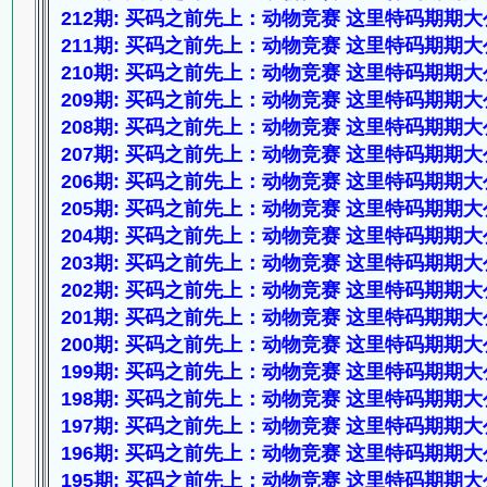
212期: 买码之前先上：动物竞赛 这里特码期期
211期: 买码之前先上：动物竞赛 这里特码期期
210期: 买码之前先上：动物竞赛 这里特码期期
209期: 买码之前先上：动物竞赛 这里特码期期
208期: 买码之前先上：动物竞赛 这里特码期期
207期: 买码之前先上：动物竞赛 这里特码期期
206期: 买码之前先上：动物竞赛 这里特码期期
205期: 买码之前先上：动物竞赛 这里特码期期
204期: 买码之前先上：动物竞赛 这里特码期期
203期: 买码之前先上：动物竞赛 这里特码期期
202期: 买码之前先上：动物竞赛 这里特码期期
201期: 买码之前先上：动物竞赛 这里特码期期
200期: 买码之前先上：动物竞赛 这里特码期期
199期: 买码之前先上：动物竞赛 这里特码期期
198期: 买码之前先上：动物竞赛 这里特码期期
197期: 买码之前先上：动物竞赛 这里特码期期
196期: 买码之前先上：动物竞赛 这里特码期期
195期: 买码之前先上：动物竞赛 这里特码期期