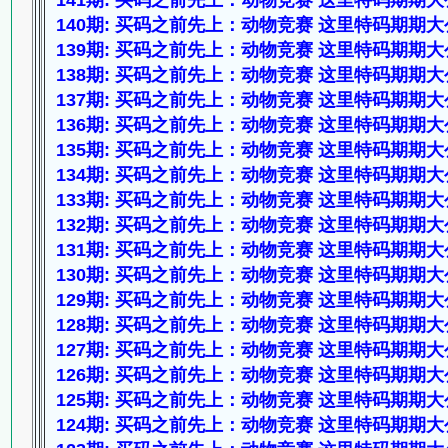
141期: 买码之前先上：动物竞赛 这里特码期期
140期: 买码之前先上：动物竞赛 这里特码期期
139期: 买码之前先上：动物竞赛 这里特码期期
138期: 买码之前先上：动物竞赛 这里特码期期
137期: 买码之前先上：动物竞赛 这里特码期期
136期: 买码之前先上：动物竞赛 这里特码期期
135期: 买码之前先上：动物竞赛 这里特码期期
134期: 买码之前先上：动物竞赛 这里特码期期
133期: 买码之前先上：动物竞赛 这里特码期期
132期: 买码之前先上：动物竞赛 这里特码期期
131期: 买码之前先上：动物竞赛 这里特码期期
130期: 买码之前先上：动物竞赛 这里特码期期
129期: 买码之前先上：动物竞赛 这里特码期期
128期: 买码之前先上：动物竞赛 这里特码期期
127期: 买码之前先上：动物竞赛 这里特码期期
126期: 买码之前先上：动物竞赛 这里特码期期
125期: 买码之前先上：动物竞赛 这里特码期期
124期: 买码之前先上：动物竞赛 这里特码期期