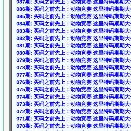
087期: 买码之前先上：动物竞赛 这里特码期期
086期: 买码之前先上：动物竞赛 这里特码期期
085期: 买码之前先上：动物竞赛 这里特码期期
084期: 买码之前先上：动物竞赛 这里特码期期
083期: 买码之前先上：动物竞赛 这里特码期期
082期: 买码之前先上：动物竞赛 这里特码期期
081期: 买码之前先上：动物竞赛 这里特码期期
080期: 买码之前先上：动物竞赛 这里特码期期
079期: 买码之前先上：动物竞赛 这里特码期期
078期: 买码之前先上：动物竞赛 这里特码期期
077期: 买码之前先上：动物竞赛 这里特码期期
076期: 买码之前先上：动物竞赛 这里特码期期
075期: 买码之前先上：动物竞赛 这里特码期期
074期: 买码之前先上：动物竞赛 这里特码期期
073期: 买码之前先上：动物竞赛 这里特码期期
072期: 买码之前先上：动物竞赛 这里特码期期
071期: 买码之前先上：动物竞赛 这里特码期期
070期: 买码之前先上：动物竞赛 这里特码期期