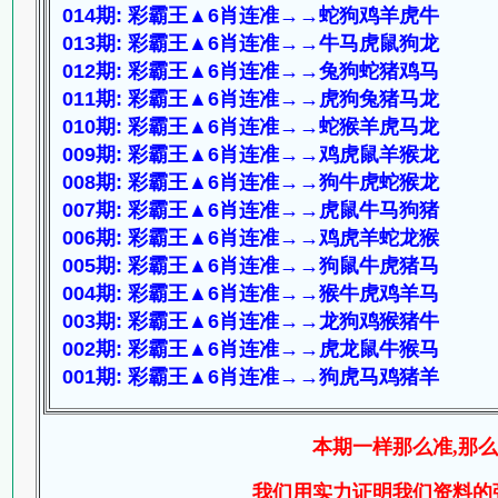
014期: 彩霸王▲6肖连准→→蛇狗鸡羊虎牛
013期: 彩霸王▲6肖连准→→牛马虎鼠狗龙
012期: 彩霸王▲6肖连准→→兔狗蛇猪鸡马
011期: 彩霸王▲6肖连准→→虎狗兔猪马龙
010期: 彩霸王▲6肖连准→→蛇猴羊虎马龙
009期: 彩霸王▲6肖连准→→鸡虎鼠羊猴龙
008期: 彩霸王▲6肖连准→→狗牛虎蛇猴龙
007期: 彩霸王▲6肖连准→→虎鼠牛马狗猪
006期: 彩霸王▲6肖连准→→鸡虎羊蛇龙猴
005期: 彩霸王▲6肖连准→→狗鼠牛虎猪马
004期: 彩霸王▲6肖连准→→猴牛虎鸡羊马
003期: 彩霸王▲6肖连准→→龙狗鸡猴猪牛
002期: 彩霸王▲6肖连准→→虎龙鼠牛猴马
001期: 彩霸王▲6肖连准→→狗虎马鸡猪羊
本期一样那么准,那么
我们用实力证明我们资料的强