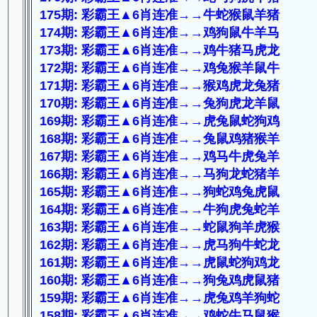
175期: 彩霸王▲6肖连准→→牛蛇猴鼠羊猪
174期: 彩霸王▲6肖连准→→鸡狗鼠牛羊马
173期: 彩霸王▲6肖连准→→鸡牛猪马虎龙
172期: 彩霸王▲6肖连准→→鸡兔猴羊鼠牛
171期: 彩霸王▲6肖连准→→猴鸡虎龙兔猪
170期: 彩霸王▲6肖连准→→兔狗虎龙羊鼠
169期: 彩霸王▲6肖连准→→虎兔鼠蛇狗鸡
168期: 彩霸王▲6肖连准→→兔鼠鸡猪猴羊
167期: 彩霸王▲6肖连准→→鸡马牛虎兔羊
166期: 彩霸王▲6肖连准→→马狗龙蛇猪羊
165期: 彩霸王▲6肖连准→→狗蛇鸡兔虎鼠
164期: 彩霸王▲6肖连准→→牛狗虎兔蛇羊
163期: 彩霸王▲6肖连准→→蛇鼠狗羊虎猴
162期: 彩霸王▲6肖连准→→虎马狗牛蛇龙
161期: 彩霸王▲6肖连准→→虎鼠蛇狗鸡龙
160期: 彩霸王▲6肖连准→→狗兔鸡虎鼠猪
159期: 彩霸王▲6肖连准→→虎兔鸡羊狗蛇
158期: 彩霸王▲6肖连准→→鸡蛇牛马鼠猴