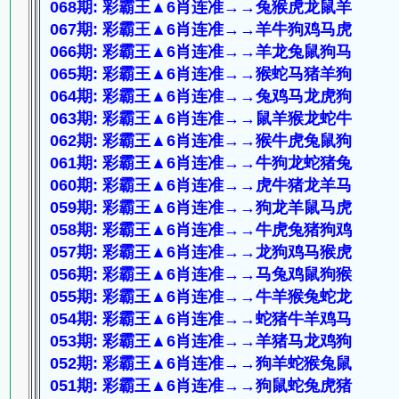
068期: 彩霸王▲6肖连准→→兔猴虎龙鼠羊
067期: 彩霸王▲6肖连准→→羊牛狗鸡马虎
066期: 彩霸王▲6肖连准→→羊龙兔鼠狗马
065期: 彩霸王▲6肖连准→→猴蛇马猪羊狗
064期: 彩霸王▲6肖连准→→兔鸡马龙虎狗
063期: 彩霸王▲6肖连准→→鼠羊猴龙蛇牛
062期: 彩霸王▲6肖连准→→猴牛虎兔鼠狗
061期: 彩霸王▲6肖连准→→牛狗龙蛇猪兔
060期: 彩霸王▲6肖连准→→虎牛猪龙羊马
059期: 彩霸王▲6肖连准→→狗龙羊鼠马虎
058期: 彩霸王▲6肖连准→→牛虎兔猪狗鸡
057期: 彩霸王▲6肖连准→→龙狗鸡马猴虎
056期: 彩霸王▲6肖连准→→马兔鸡鼠狗猴
055期: 彩霸王▲6肖连准→→牛羊猴兔蛇龙
054期: 彩霸王▲6肖连准→→蛇猪牛羊鸡马
053期: 彩霸王▲6肖连准→→羊猪马龙鸡狗
052期: 彩霸王▲6肖连准→→狗羊蛇猴兔鼠
051期: 彩霸王▲6肖连准→→狗鼠蛇兔虎猪