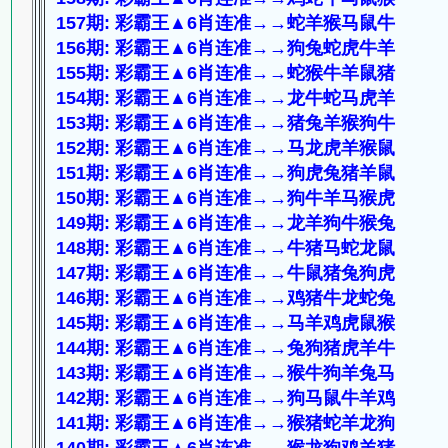
157期: 彩霸王▲6肖连准→→蛇羊猴马鼠牛
156期: 彩霸王▲6肖连准→→狗兔蛇虎牛羊
155期: 彩霸王▲6肖连准→→蛇猴牛羊鼠猪
154期: 彩霸王▲6肖连准→→龙牛蛇马虎羊
153期: 彩霸王▲6肖连准→→猪兔羊猴狗牛
152期: 彩霸王▲6肖连准→→马龙虎羊猴鼠
151期: 彩霸王▲6肖连准→→狗虎兔猪羊鼠
150期: 彩霸王▲6肖连准→→狗牛羊马猴虎
149期: 彩霸王▲6肖连准→→龙羊狗牛猴兔
148期: 彩霸王▲6肖连准→→牛猪马蛇龙鼠
147期: 彩霸王▲6肖连准→→牛鼠猪兔狗虎
146期: 彩霸王▲6肖连准→→鸡猪牛龙蛇兔
145期: 彩霸王▲6肖连准→→马羊鸡虎鼠猴
144期: 彩霸王▲6肖连准→→兔狗猪虎羊牛
143期: 彩霸王▲6肖连准→→猴牛狗羊兔马
142期: 彩霸王▲6肖连准→→狗马鼠牛羊鸡
141期: 彩霸王▲6肖连准→→猴猪蛇羊龙狗