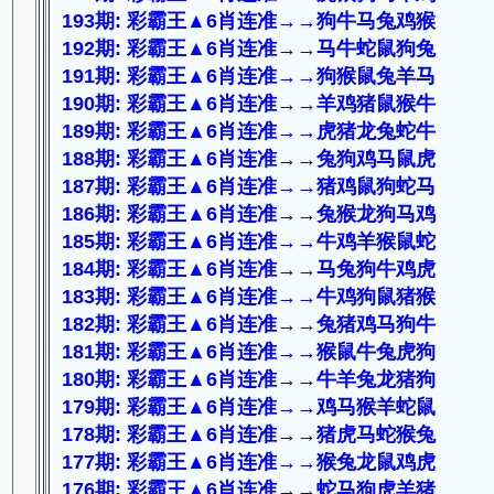
193期: 彩霸王▲6肖连准→→狗牛马兔鸡猴
192期: 彩霸王▲6肖连准→→马牛蛇鼠狗兔
191期: 彩霸王▲6肖连准→→狗猴鼠兔羊马
190期: 彩霸王▲6肖连准→→羊鸡猪鼠猴牛
189期: 彩霸王▲6肖连准→→虎猪龙兔蛇牛
188期: 彩霸王▲6肖连准→→兔狗鸡马鼠虎
187期: 彩霸王▲6肖连准→→猪鸡鼠狗蛇马
186期: 彩霸王▲6肖连准→→兔猴龙狗马鸡
185期: 彩霸王▲6肖连准→→牛鸡羊猴鼠蛇
184期: 彩霸王▲6肖连准→→马兔狗牛鸡虎
183期: 彩霸王▲6肖连准→→牛鸡狗鼠猪猴
182期: 彩霸王▲6肖连准→→兔猪鸡马狗牛
181期: 彩霸王▲6肖连准→→猴鼠牛兔虎狗
180期: 彩霸王▲6肖连准→→牛羊兔龙猪狗
179期: 彩霸王▲6肖连准→→鸡马猴羊蛇鼠
178期: 彩霸王▲6肖连准→→猪虎马蛇猴兔
177期: 彩霸王▲6肖连准→→猴兔龙鼠鸡虎
176期: 彩霸王▲6肖连准→→蛇马狗虎羊猪