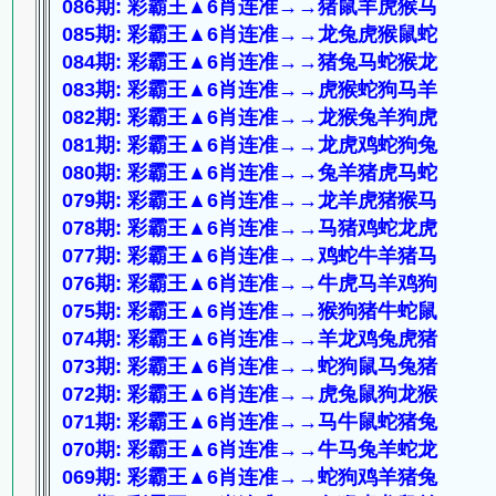
086期: 彩霸王▲6肖连准→→猪鼠羊虎猴马
085期: 彩霸王▲6肖连准→→龙兔虎猴鼠蛇
084期: 彩霸王▲6肖连准→→猪兔马蛇猴龙
083期: 彩霸王▲6肖连准→→虎猴蛇狗马羊
082期: 彩霸王▲6肖连准→→龙猴兔羊狗虎
081期: 彩霸王▲6肖连准→→龙虎鸡蛇狗兔
080期: 彩霸王▲6肖连准→→兔羊猪虎马蛇
079期: 彩霸王▲6肖连准→→龙羊虎猪猴马
078期: 彩霸王▲6肖连准→→马猪鸡蛇龙虎
077期: 彩霸王▲6肖连准→→鸡蛇牛羊猪马
076期: 彩霸王▲6肖连准→→牛虎马羊鸡狗
075期: 彩霸王▲6肖连准→→猴狗猪牛蛇鼠
074期: 彩霸王▲6肖连准→→羊龙鸡兔虎猪
073期: 彩霸王▲6肖连准→→蛇狗鼠马兔猪
072期: 彩霸王▲6肖连准→→虎兔鼠狗龙猴
071期: 彩霸王▲6肖连准→→马牛鼠蛇猪兔
070期: 彩霸王▲6肖连准→→牛马兔羊蛇龙
069期: 彩霸王▲6肖连准→→蛇狗鸡羊猪兔