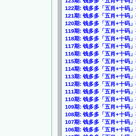
123期: 钱多多「五肖+十
122期: 钱多多「五肖+十
121期: 钱多多「五肖+十
120期: 钱多多「五肖+十
119期: 钱多多「五肖+十
118期: 钱多多「五肖+十
117期: 钱多多「五肖+十
116期: 钱多多「五肖+十
115期: 钱多多「五肖+十
114期: 钱多多「五肖+十
113期: 钱多多「五肖+十
112期: 钱多多「五肖+十
111期: 钱多多「五肖+十
110期: 钱多多「五肖+十
109期: 钱多多「五肖+十
108期: 钱多多「五肖+十
107期: 钱多多「五肖+十
106期: 钱多多「五肖+十