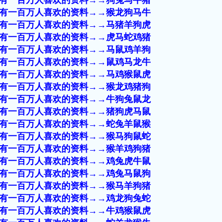
码」有一百万人喜欢的资料→→狗兔马牛猪
码」有一百万人喜欢的资料→→猴龙狗马牛
码」有一百万人喜欢的资料→→马猪羊狗虎
码」有一百万人喜欢的资料→→虎马蛇鸡猪
码」有一百万人喜欢的资料→→马鼠鸡羊狗
码」有一百万人喜欢的资料→→鼠鸡马龙牛
码」有一百万人喜欢的资料→→马鸡猴鼠虎
码」有一百万人喜欢的资料→→猴龙鸡猪狗
码」有一百万人喜欢的资料→→牛狗兔鼠龙
码」有一百万人喜欢的资料→→猪狗虎马鼠
码」有一百万人喜欢的资料→→蛇兔羊鼠猴
码」有一百万人喜欢的资料→→猴马狗鼠蛇
码」有一百万人喜欢的资料→→猴羊鸡狗猪
码」有一百万人喜欢的资料→→鸡兔虎牛鼠
码」有一百万人喜欢的资料→→鸡兔马鼠狗
码」有一百万人喜欢的资料→→猴马羊狗猪
码」有一百万人喜欢的资料→→鸡龙狗兔蛇
码」有一百万人喜欢的资料→→牛鸡猴鼠虎