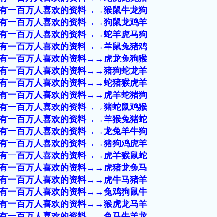
码」有一百万人喜欢的资料→→猴鼠牛龙狗
码」有一百万人喜欢的资料→→狗鼠龙鸡羊
码」有一百万人喜欢的资料→→蛇羊虎马狗
码」有一百万人喜欢的资料→→羊鼠兔猪鸡
码」有一百万人喜欢的资料→→虎龙兔狗猴
码」有一百万人喜欢的资料→→猪狗蛇龙羊
码」有一百万人喜欢的资料→→蛇猪猴虎羊
码」有一百万人喜欢的资料→→虎羊蛇猪狗
码」有一百万人喜欢的资料→→猪蛇鼠鸡猴
码」有一百万人喜欢的资料→→羊猴兔猪蛇
码」有一百万人喜欢的资料→→龙兔羊牛狗
码」有一百万人喜欢的资料→→猪狗鸡虎羊
码」有一百万人喜欢的资料→→虎羊猴鼠蛇
码」有一百万人喜欢的资料→→虎猪龙兔马
码」有一百万人喜欢的资料→→虎牛马猪羊
码」有一百万人喜欢的资料→→兔鸡狗鼠牛
码」有一百万人喜欢的资料→→猴虎龙马羊
码」有一百万人喜欢的资料→→兔马牛羊龙