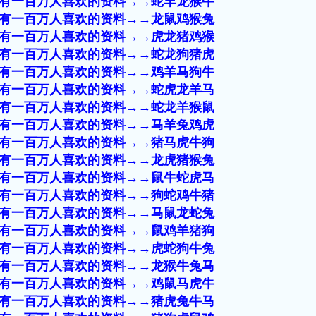
码」有一百万人喜欢的资料→→蛇羊龙猴牛
码」有一百万人喜欢的资料→→龙鼠鸡猴兔
码」有一百万人喜欢的资料→→虎龙猪鸡猴
码」有一百万人喜欢的资料→→蛇龙狗猪虎
码」有一百万人喜欢的资料→→鸡羊马狗牛
码」有一百万人喜欢的资料→→蛇虎龙羊马
码」有一百万人喜欢的资料→→蛇龙羊猴鼠
码」有一百万人喜欢的资料→→马羊兔鸡虎
码」有一百万人喜欢的资料→→猪马虎牛狗
码」有一百万人喜欢的资料→→龙虎猪猴兔
码」有一百万人喜欢的资料→→鼠牛蛇虎马
码」有一百万人喜欢的资料→→狗蛇鸡牛猪
码」有一百万人喜欢的资料→→马鼠龙蛇兔
码」有一百万人喜欢的资料→→鼠鸡羊猪狗
码」有一百万人喜欢的资料→→虎蛇狗牛兔
码」有一百万人喜欢的资料→→龙猴牛兔马
码」有一百万人喜欢的资料→→鸡鼠马虎牛
码」有一百万人喜欢的资料→→猪虎兔牛马