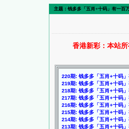
主题：钱多多「五肖+十码」有一百万人喜欢的
香港新彩
：本站所
220期: 钱多多「五肖+十
219期: 钱多多「五肖+十
218期: 钱多多「五肖+十
217期: 钱多多「五肖+十
216期: 钱多多「五肖+十
215期: 钱多多「五肖+十
214期: 钱多多「五肖+十
213期: 钱多多「五肖+十