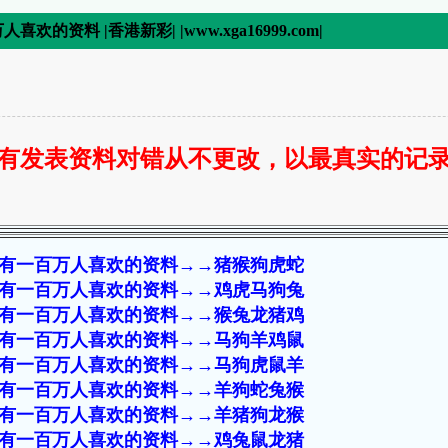
资料 |香港新彩| |www.xga16999.com|
有发表资料对错从不更改，以最真实的记
码」有一百万人喜欢的资料→→猪猴狗虎蛇
码」有一百万人喜欢的资料→→鸡虎马狗兔
码」有一百万人喜欢的资料→→猴兔龙猪鸡
码」有一百万人喜欢的资料→→马狗羊鸡鼠
码」有一百万人喜欢的资料→→马狗虎鼠羊
码」有一百万人喜欢的资料→→羊狗蛇兔猴
码」有一百万人喜欢的资料→→羊猪狗龙猴
码」有一百万人喜欢的资料→→鸡兔鼠龙猪