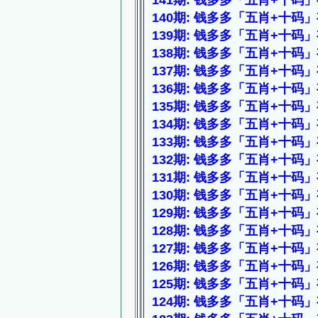
141期: 钱多多「五肖+十
140期: 钱多多「五肖+十
139期: 钱多多「五肖+十
138期: 钱多多「五肖+十
137期: 钱多多「五肖+十
136期: 钱多多「五肖+十
135期: 钱多多「五肖+十
134期: 钱多多「五肖+十
133期: 钱多多「五肖+十
132期: 钱多多「五肖+十
131期: 钱多多「五肖+十
130期: 钱多多「五肖+十
129期: 钱多多「五肖+十
128期: 钱多多「五肖+十
127期: 钱多多「五肖+十
126期: 钱多多「五肖+十
125期: 钱多多「五肖+十
124期: 钱多多「五肖+十