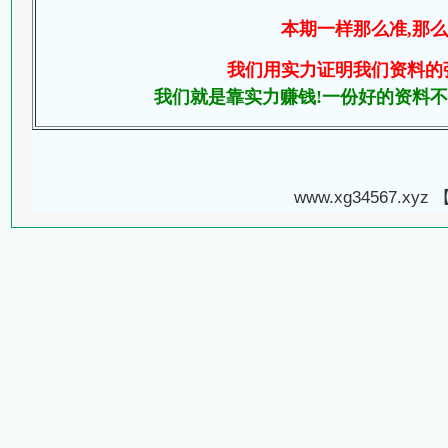
本期一样那么准,那么
我们用实力证明我们资料的强
我们就是靠实力赚钱!一份好的资料不
www.xg34567.xyz 