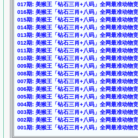
017期: 美猴王「钻石三肖+八码」全网最准动物
016期: 美猴王「钻石三肖+八码」全网最准动物
015期: 美猴王「钻石三肖+八码」全网最准动物
014期: 美猴王「钻石三肖+八码」全网最准动物
013期: 美猴王「钻石三肖+八码」全网最准动物
012期: 美猴王「钻石三肖+八码」全网最准动物
011期: 美猴王「钻石三肖+八码」全网最准动物
010期: 美猴王「钻石三肖+八码」全网最准动物
009期: 美猴王「钻石三肖+八码」全网最准动物
008期: 美猴王「钻石三肖+八码」全网最准动物
007期: 美猴王「钻石三肖+八码」全网最准动物
006期: 美猴王「钻石三肖+八码」全网最准动物
005期: 美猴王「钻石三肖+八码」全网最准动物
004期: 美猴王「钻石三肖+八码」全网最准动物
003期: 美猴王「钻石三肖+八码」全网最准动物
002期: 美猴王「钻石三肖+八码」全网最准动物
001期: 美猴王「钻石三肖+八码」全网最准动物