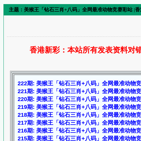
主题：美猴王「钻石三肖+八码」全网最准动物竞赛彩站 |香港新彩| |
香港新彩
：本站所有发表资料对
222期: 美猴王「钻石三肖+八码」全网最准动物
221期: 美猴王「钻石三肖+八码」全网最准动物
220期: 美猴王「钻石三肖+八码」全网最准动物
219期: 美猴王「钻石三肖+八码」全网最准动物
218期: 美猴王「钻石三肖+八码」全网最准动物
217期: 美猴王「钻石三肖+八码」全网最准动物
216期: 美猴王「钻石三肖+八码」全网最准动物
215期: 美猴王「钻石三肖+八码」全网最准动物