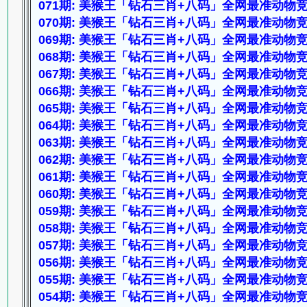
071期: 美猴王「钻石三肖+八码」全网最准动物
070期: 美猴王「钻石三肖+八码」全网最准动物
069期: 美猴王「钻石三肖+八码」全网最准动物
068期: 美猴王「钻石三肖+八码」全网最准动物
067期: 美猴王「钻石三肖+八码」全网最准动物
066期: 美猴王「钻石三肖+八码」全网最准动物
065期: 美猴王「钻石三肖+八码」全网最准动物
064期: 美猴王「钻石三肖+八码」全网最准动物
063期: 美猴王「钻石三肖+八码」全网最准动物
062期: 美猴王「钻石三肖+八码」全网最准动物
061期: 美猴王「钻石三肖+八码」全网最准动物
060期: 美猴王「钻石三肖+八码」全网最准动物
059期: 美猴王「钻石三肖+八码」全网最准动物
058期: 美猴王「钻石三肖+八码」全网最准动物
057期: 美猴王「钻石三肖+八码」全网最准动物
056期: 美猴王「钻石三肖+八码」全网最准动物
055期: 美猴王「钻石三肖+八码」全网最准动物
054期: 美猴王「钻石三肖+八码」全网最准动物