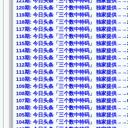
121期: 今日头条「三个数中特码」 独家提供→→33 
120期: 今日头条「三个数中特码」 独家提供→→29 
119期: 今日头条「三个数中特码」 独家提供→→28 
118期: 今日头条「三个数中特码」 独家提供→→24 
117期: 今日头条「三个数中特码」 独家提供→→18 
116期: 今日头条「三个数中特码」 独家提供→→22 
115期: 今日头条「三个数中特码」 独家提供→→29 
114期: 今日头条「三个数中特码」 独家提供→→26 
113期: 今日头条「三个数中特码」 独家提供→→27 
112期: 今日头条「三个数中特码」 独家提供→→12 
111期: 今日头条「三个数中特码」 独家提供→→36 
110期: 今日头条「三个数中特码」 独家提供→→33 
109期: 今日头条「三个数中特码」 独家提供→→40 
108期: 今日头条「三个数中特码」 独家提供→→45 
107期: 今日头条「三个数中特码」 独家提供→→02 
106期: 今日头条「三个数中特码」 独家提供→→16 
105期: 今日头条「三个数中特码」 独家提供→→22 
104期: 今日头条「三个数中特码」 独家提供→→19 