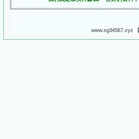
www.xg34567.xyz 