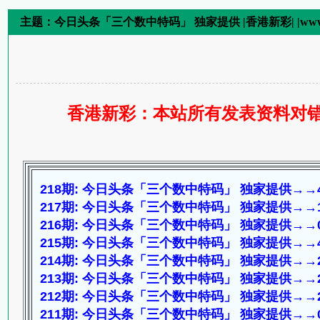
主题：今日头条「三个数中特码」 独家提供 |香港新彩| |www.xga
香港新彩
：本站所有发表资料对
218期: 今日头条「三个数中特码」 独家提供→→40 
217期: 今日头条「三个数中特码」 独家提供→→15 
216期: 今日头条「三个数中特码」 独家提供→→04 
215期: 今日头条「三个数中特码」 独家提供→→42 
214期: 今日头条「三个数中特码」 独家提供→→20 
213期: 今日头条「三个数中特码」 独家提供→→26 
212期: 今日头条「三个数中特码」 独家提供→→20 
211期: 今日头条「三个数中特码」 独家提供→→05 