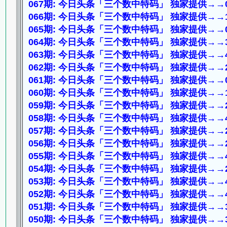
067期: 今日头条「三个数中特码」 独家提供→→02 
066期: 今日头条「三个数中特码」 独家提供→→12 
065期: 今日头条「三个数中特码」 独家提供→→02 
064期: 今日头条「三个数中特码」 独家提供→→35 
063期: 今日头条「三个数中特码」 独家提供→→46 
062期: 今日头条「三个数中特码」 独家提供→→28 
061期: 今日头条「三个数中特码」 独家提供→→04 
060期: 今日头条「三个数中特码」 独家提供→→18 
059期: 今日头条「三个数中特码」 独家提供→→27 
058期: 今日头条「三个数中特码」 独家提供→→44 
057期: 今日头条「三个数中特码」 独家提供→→22 
056期: 今日头条「三个数中特码」 独家提供→→27 
055期: 今日头条「三个数中特码」 独家提供→→47 
054期: 今日头条「三个数中特码」 独家提供→→22 
053期: 今日头条「三个数中特码」 独家提供→→47 
052期: 今日头条「三个数中特码」 独家提供→→45 
051期: 今日头条「三个数中特码」 独家提供→→38 
050期: 今日头条「三个数中特码」 独家提供→→32 