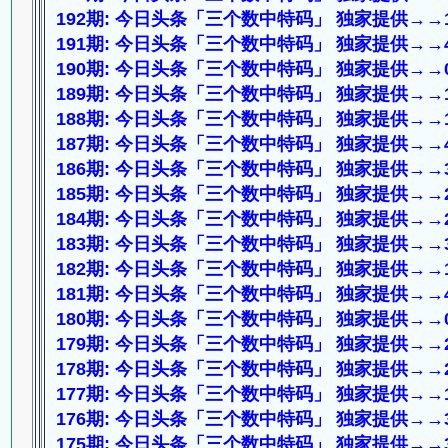
192期: 今日头条「三个数中特码」 独家提供→→10 
191期: 今日头条「三个数中特码」 独家提供→→49 
190期: 今日头条「三个数中特码」 独家提供→→05 
189期: 今日头条「三个数中特码」 独家提供→→16 
188期: 今日头条「三个数中特码」 独家提供→→16 
187期: 今日头条「三个数中特码」 独家提供→→45 
186期: 今日头条「三个数中特码」 独家提供→→39 
185期: 今日头条「三个数中特码」 独家提供→→23 
184期: 今日头条「三个数中特码」 独家提供→→21 
183期: 今日头条「三个数中特码」 独家提供→→30 
182期: 今日头条「三个数中特码」 独家提供→→10 
181期: 今日头条「三个数中特码」 独家提供→→46 
180期: 今日头条「三个数中特码」 独家提供→→05 
179期: 今日头条「三个数中特码」 独家提供→→21 
178期: 今日头条「三个数中特码」 独家提供→→23 
177期: 今日头条「三个数中特码」 独家提供→→11 
176期: 今日头条「三个数中特码」 独家提供→→35 
175期: 今日头条「三个数中特码」 独家提供→→38 