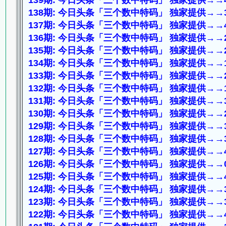
139期: 今日头条「三个数中特码」 独家提供→→43 
138期: 今日头条「三个数中特码」 独家提供→→35 
137期: 今日头条「三个数中特码」 独家提供→→47 
136期: 今日头条「三个数中特码」 独家提供→→20 
135期: 今日头条「三个数中特码」 独家提供→→27 
134期: 今日头条「三个数中特码」 独家提供→→12 
133期: 今日头条「三个数中特码」 独家提供→→28 
132期: 今日头条「三个数中特码」 独家提供→→10 
131期: 今日头条「三个数中特码」 独家提供→→33 
130期: 今日头条「三个数中特码」 独家提供→→29 
129期: 今日头条「三个数中特码」 独家提供→→30 
128期: 今日头条「三个数中特码」 独家提供→→30 
127期: 今日头条「三个数中特码」 独家提供→→44 
126期: 今日头条「三个数中特码」 独家提供→→08 
125期: 今日头条「三个数中特码」 独家提供→→48 
124期: 今日头条「三个数中特码」 独家提供→→30 
123期: 今日头条「三个数中特码」 独家提供→→33 
122期: 今日头条「三个数中特码」 独家提供→→41 