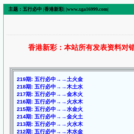
主题：五行必中 |香港新彩| |www.xga16999.com|
香港新彩
：本站所有发表资料对
219期: 五行必中→→土火金
218期: 五行必中→→木土水
217期: 五行必中→→金木火
216期: 五行必中→→火水木
215期: 五行必中→→水金火
214期: 五行必中→→金火土
213期: 五行必中→→火水木
212期: 五行必中→→木水金