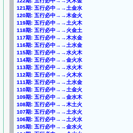
122期: 五行必中→→火木金
121期: 五行必中→→土金水
120期: 五行必中→→木金火
119期: 五行必中→→土火木
118期: 五行必中→→火金土
117期: 五行必中→→木水金
116期: 五行必中→→土水金
115期: 五行必中→→水火木
114期: 五行必中→→金火水
113期: 五行必中→→水火木
112期: 五行必中→→火木水
111期: 五行必中→→土水金
110期: 五行必中→→土金火
109期: 五行必中→→金水木
108期: 五行必中→→木土火
107期: 五行必中→→土水火
106期: 五行必中→→土火水
105期: 五行必中→→金水火