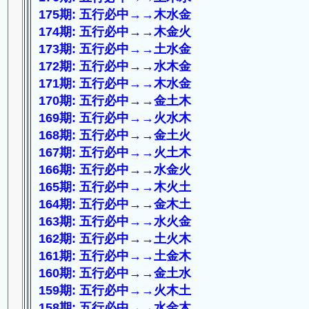
175期: 五行必中→→木水金
174期: 五行必中→→木金火
173期: 五行必中→→土水金
172期: 五行必中→→水木金
171期: 五行必中→→木水金
170期: 五行必中→→金土木
169期: 五行必中→→火水木
168期: 五行必中→→金土火
167期: 五行必中→→火土木
166期: 五行必中→→水金火
165期: 五行必中→→木火土
164期: 五行必中→→金木土
163期: 五行必中→→水火金
162期: 五行必中→→土火木
161期: 五行必中→→土金木
160期: 五行必中→→金土水
159期: 五行必中→→火木土
158期: 五行必中→→水金木