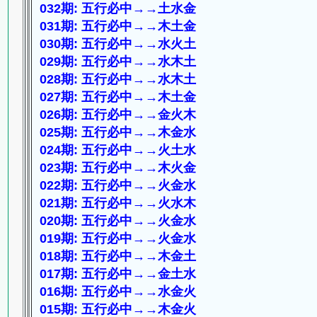
032期: 五行必中→→土水金
031期: 五行必中→→木土金
030期: 五行必中→→水火土
029期: 五行必中→→水木土
028期: 五行必中→→水木土
027期: 五行必中→→木土金
026期: 五行必中→→金火木
025期: 五行必中→→木金水
024期: 五行必中→→火土水
023期: 五行必中→→木火金
022期: 五行必中→→火金水
021期: 五行必中→→火水木
020期: 五行必中→→火金水
019期: 五行必中→→火金水
018期: 五行必中→→木金土
017期: 五行必中→→金土水
016期: 五行必中→→水金火
015期: 五行必中→→木金火