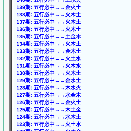
140期: 五行必中→→土水火
139期: 五行必中→→金火土
138期: 五行必中→→火木土
137期: 五行必中→→火木土
136期: 五行必中→→火木土
135期: 五行必中→→土金木
134期: 五行必中→→火木土
133期: 五行必中→→金木土
132期: 五行必中→→火土水
131期: 五行必中→→火木水
130期: 五行必中→→火木土
129期: 五行必中→→金水土
128期: 五行必中→→木水火
127期: 五行必中→→水金木
126期: 五行必中→→金火土
125期: 五行必中→→木土金
124期: 五行必中→→水木土
123期: 五行必中→→火土水