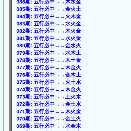
086期: 五行必中→→木水金
085期: 五行必中→→金火土
084期: 五行必中→→火木金
083期: 五行必中→→水火金
082期: 五行必中→→木火金
081期: 五行必中→→水火金
080期: 五行必中→→金水火
079期: 五行必中→→水木土
078期: 五行必中→→木土金
077期: 五行必中→→木金火
076期: 五行必中→→金木土
075期: 五行必中→→火土水
074期: 五行必中→→木金火
073期: 五行必中→→土火木
072期: 五行必中→→金土水
071期: 五行必中→→木火金
070期: 五行必中→→金土火
069期: 五行必中→→水金木